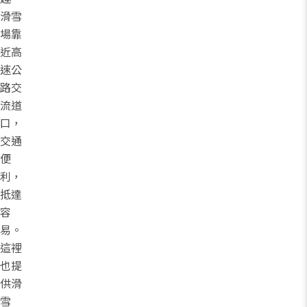
滑雪
場靠
近高
速公
路交
流道
口，
交通
便
利，
抵達
容
易。
這裡
也提
供滑
雪