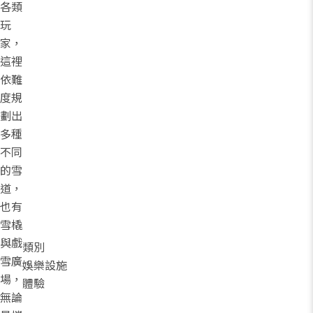
各類
玩
家，
這裡
依難
度規
劃出
多種
不同
的雪
道，
也有
雪橇
與戲
類別
雪廣
娛樂設施
場，
體驗
無論