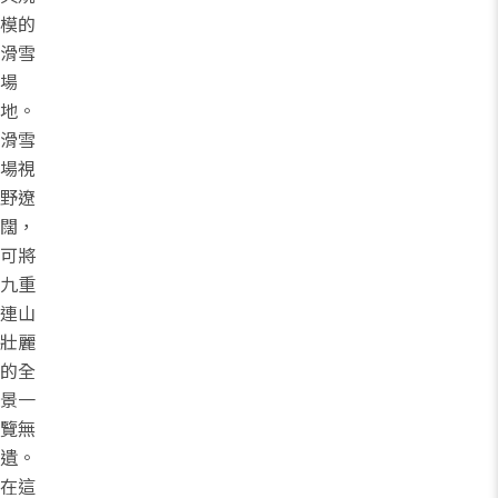
模的
滑雪
場
地。
滑雪
場視
野遼
闊，
可將
九重
連山
壯麗
的全
景一
覽無
遺。
在這