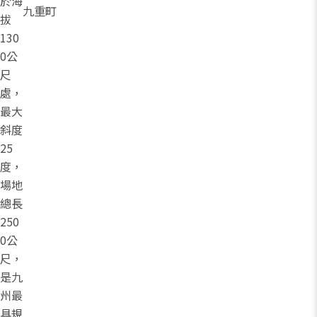
於海
九重町
拔
130
0公
尺
處，
最大
斜度
25
度，
場地
總長
250
0公
尺，
是九
州最
具規