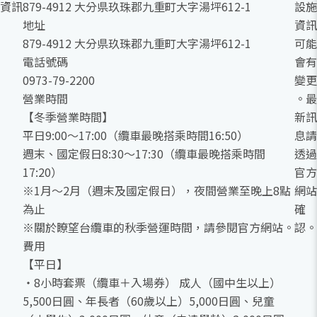
資訊
879-4912 大分県玖珠郡九重町大字湯坪612-1
設施
地址
資訊
879-4912 大分県玖珠郡九重町大字湯坪612-1
可能
電話號碼
會有
0973-79-2200
變更
營業時間
。最
【冬季營業時間】
新訊
平日9:00～17:00（纜車最晚搭乘時間16:50）
息請
週末、國定假日8:30～17:30（纜車最晚搭乘時間
透過
17:20）
官方
※1月～2月（週末及國定假日），夜間營業至晚上8點
網站
為止
確
※關於瞭望台纜車的秋季營運時間，請參閱官方網站。
認。
費用
【平日】
・8小時套票（纜車＋入場券） 成人（國中生以上）
5,500日圓、年長者（60歲以上）5,000日圓、兒童