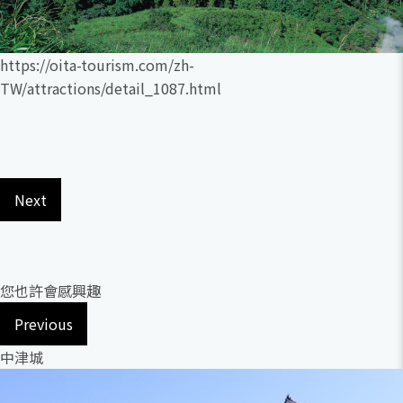
https://oita-tourism.com/zh-
TW/attractions/detail_1087.html
Next
您也許會感興趣
Previous
中津城