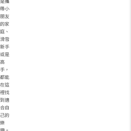
是攜
帶小
朋友
的家
庭、
滑雪
新手
或是
高
手，
都能
在這
裡找
到適
合自
己的
樂
趣。