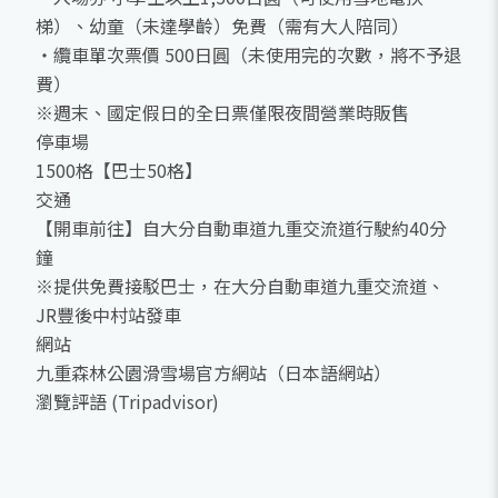
梯）、幼童（未達學齡）免費（需有大人陪同）
・纜車單次票價 500日圓（未使用完的次數，將不予退
費）
※週末、國定假日的全日票僅限夜間營業時販售
停車場
1500格【巴士50格】
交通
【開車前往】自大分自動車道九重交流道行駛約40分
鐘
※提供免費接駁巴士，在大分自動車道九重交流道、
JR豐後中村站發車
網站
九重森林公園滑雪場官方網站（日本語網站）
瀏覽評語 (Tripadvisor)