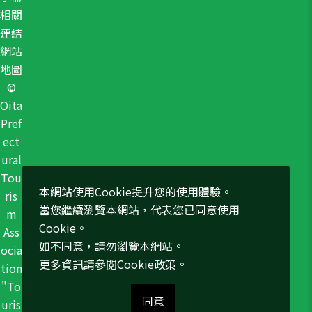
相關
連結
網站
地圖
©
Oita
Pref
ect
ural
Tou
本網站使用Cookie提升您的使用體驗。
ris
當您繼續瀏覽本網站，代表您已同意使用
m
Cookie。
Ass
如不同意，請勿瀏覽本網站。
ocia
更多資訊請參閱
Cookie政策
。
tion
"To
同意
uris