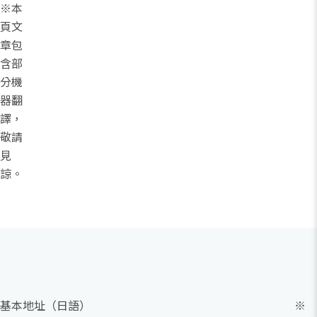
※本
頁文
章包
含部
分機
器翻
譯，
敬請
見
諒。
基本
地址（日語）
※