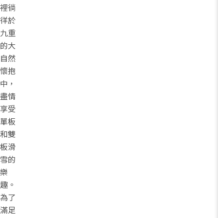
裡徜
徉於
九重
的大
自然
懷抱
中，
盡情
享受
單板
和雙
板滑
雪的
樂
趣。
為了
滿足