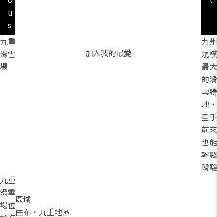
u
s
九重
九州
加入我的最愛
滑雪
規模
場
最大
的滑
雪勝
地，
空手
前來
也能
輕鬆
體驗
九重
滑雪
區域
場位
由布・九重地區