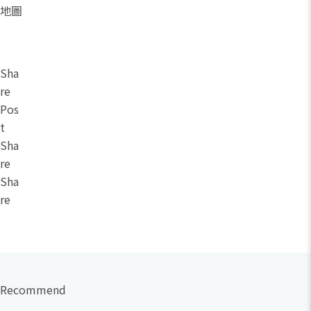
地圖
Sha
re
Pos
t
Sha
re
Sha
re
Recommend