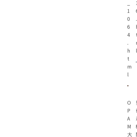
_
1
0
.
6
4
.
h
t
m
l
O
P
A
M
大