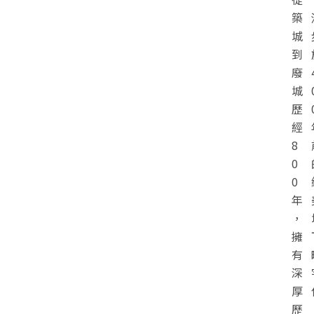
築
城
到
廢
城
歷
經
8
0
0
年
，
擁
有
深
厚
歷