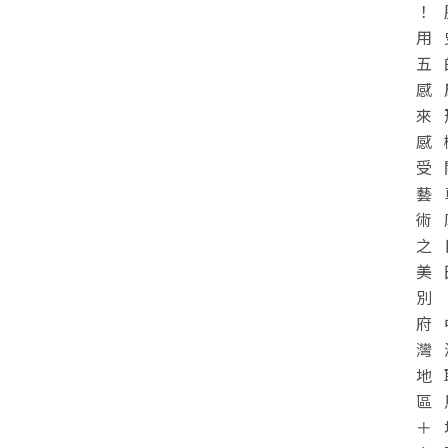
！
用
五
感
來
感
受
藝
術
之
美
別
府
灣
地
區
＋