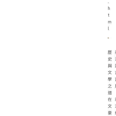
.
h
t
m
l
歷
史
與
文
學
之
道
在
文
豪