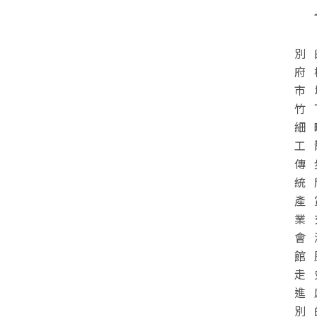
別
府
市
竹
細
工
傳
統
產
業
會
館
走
進
別