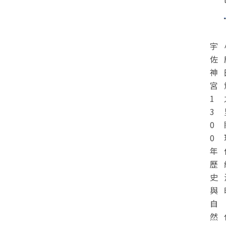
宇
佐
神
宮
1
3
0
0
年
歷
史
與
自
然