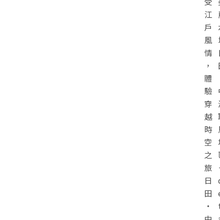
受
江
戶
風
情
，
體
驗
穿
越
時
空
之
旅
日
田
・
中