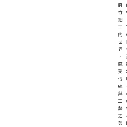
府
竹
細
工
的
世
界
，
感
受
傳
統
與
工
藝
之
美