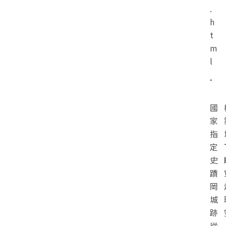
.
h
t
m
l
國
家
指
定
史
蹟
岡
城
跡
從