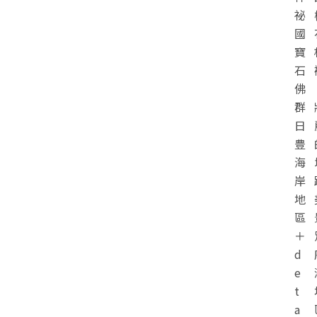
祕
國
寶
石
佛
群
日
豊
海
岸
地
區
＋
d
e
t
a