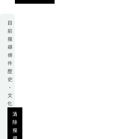
目
前
搜
尋
條
件
歷
史
、
文
化
清
除
搜
尋