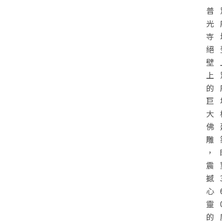
普
光
寺
絕
壁
上
的
巨
大
佛
雕
，
震
撼
心
靈
的