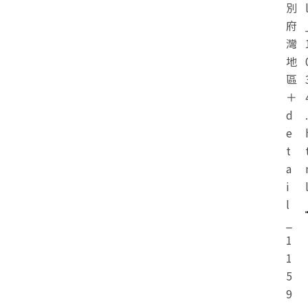
別
府
灣
地
區
＋
d
.
e
t
a
i
l
_
1
1
5
9