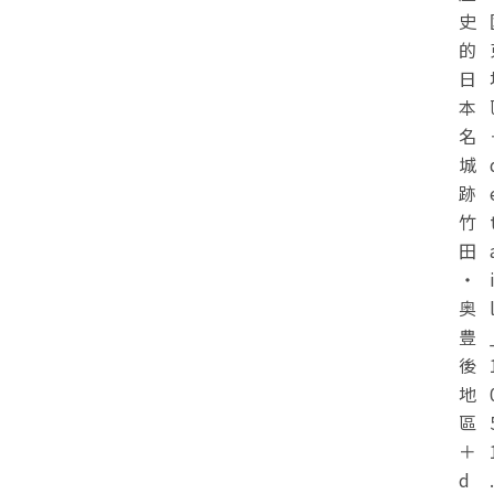
史
的
日
本
名
城
跡
竹
田
・
奥
豊
後
地
區
＋
d
.