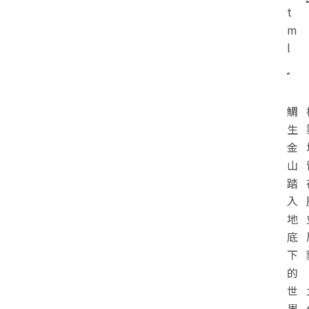
t
m
l
鯛
生
金
山
踏
入
地
底
下
的
世
界