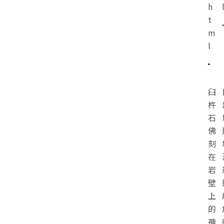
h
t
m
l
臼
杵
石
佛
刻
在
岩
壁
上
的
神