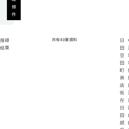
條
件
搜尋
共有
40
筆資料
日
結果
田
豆
田
町
商
店
街
在
日
田
感