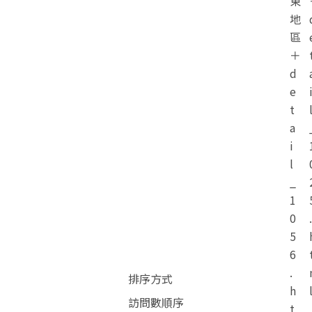
東
地
區
＋
d
e
t
a
i
l
_
1
0
.
5
6
.
排序方式
h
訪問數順序
t