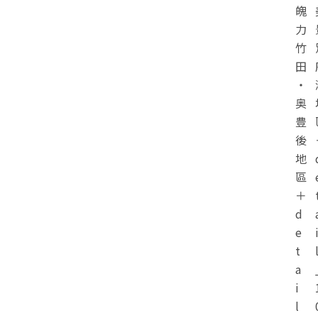
魄
力
竹
田
・
奥
豊
後
地
區
＋
d
e
t
a
i
l