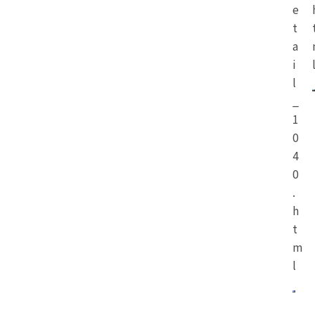
e
t
a
i
l
_
1
0
4
0
.
h
t
m
l