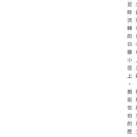
足
跡
流
轉
的
白
牆
小
徑
上
，
邂
逅
佐
伯
的
歷