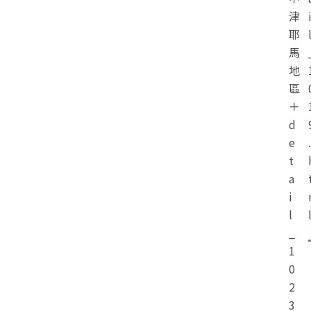
津
耶
馬
地
區
＋
d
e
.
t
a
i
l
_
1
0
2
3