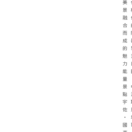
美
景
融
合
而
成
的
魅
力
能
量
景
點
宇
佐
・
國