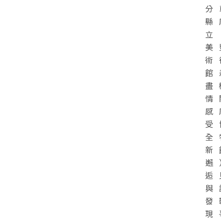
分
縣
立
美
術
館
盡
情
感
受
全
新
邂
逅
與
發
現