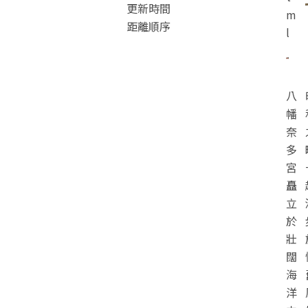
更新時間
m
距離順序
l
八
幡
奈
多
宮
矗
立
於
壯
闊
海
洋