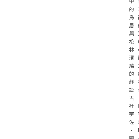
中
的
鳥
居
與
松
林
環
繞
的
靜
謐
古
社
宇
佐
・
國