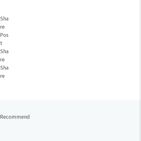
Sha
re
Pos
t
Sha
re
Sha
re
Recommend