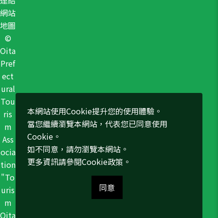
連結
網站
地圖
©
Oita
Pref
ect
ural
Tou
本網站使用Cookie提升您的使用體驗。
ris
當您繼續瀏覽本網站，代表您已同意使用
m
Cookie。
Ass
如不同意，請勿瀏覽本網站。
ocia
更多資訊請參閱
Cookie政策
。
tion
"To
同意
uris
m
Oita