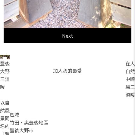
Next
豐後
在大
加入我的最愛
大野
自然
三溫
中體
暖
驗三
溫暖
以自
然風
區域
景聞
竹田・奥豊後地區
名的
豐後大野市
「豐