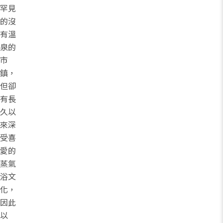
罕見
的沒
有溫
泉的
市
鎮，
但卻
有長
久以
來深
受喜
愛的
蒸氣
浴文
化，
因此
以