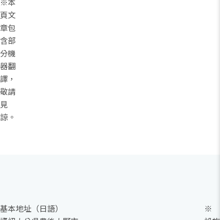
※本
頁文
章包
含部
分機
器翻
譯，
敬請
見
諒。
基本
地址（日語）
※