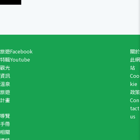
旅遊
Facebook
關於
特輯
Youtube
此網
觀光
站
資訊
Coo
溫泉
kie
旅遊
政策
計畫
Con
tact
導覽
us
手冊
相關