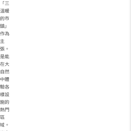
「三
溫暖
的市
鎮」
作為
主
張。
是能
在大
自然
中體
驗各
樣設
施的
熱門
區
域。