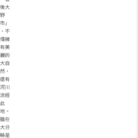
後大
野
市」
，不
僅擁
有美
麗的
大自
然，
還有
河川
流經
此
地。
雖在
大分
縣是