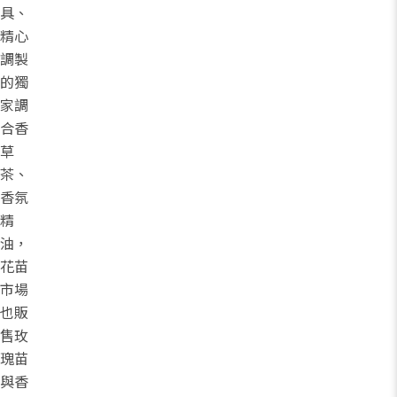
具、
精心
調製
的獨
家調
合香
草
茶、
香氛
精
油，
花苗
市場
也販
售玫
瑰苗
與香