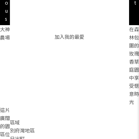
o
t
u
s
大神
在森
加入我的最愛
農場
林包
圍的
玫瑰
香草
庭園
中享
受愜
意時
光
這片
廣闊
區域
的園
別府灣地區
區位
日出町