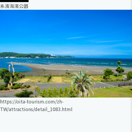
系濱海濱公園
https://oita-tourism.com/zh-
TW/attractions/detail_1083.html