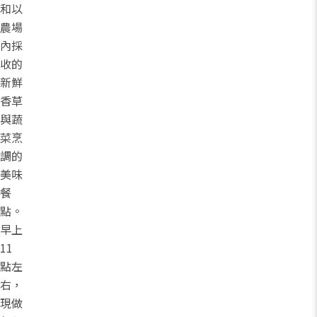
和以
農場
內採
收的
新鮮
香草
與蔬
菜烹
調的
美味
餐
點。
早上
11
點左
右，
現做