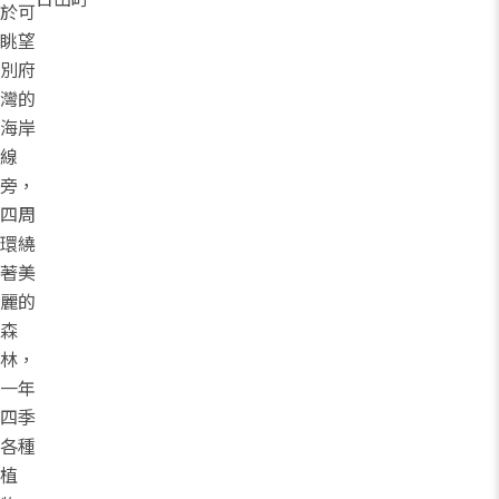
於可
眺望
別府
灣的
海岸
線
旁，
四周
環繞
著美
麗的
森
林，
一年
四季
各種
植