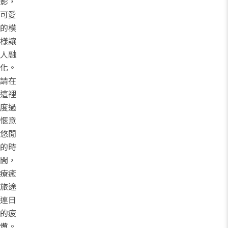
影，
可愛
的模
樣讓
人融
化。
請在
這裡
度過
愜意
悠閒
的時
間，
療癒
旅途
連日
的疲
憊。