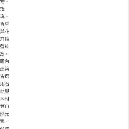
物、
玫
瑰、
香草
與花
卉輪
番綻
放，
園內
建築
皆選
用石
材與
木材
等自
然元
素，
營造