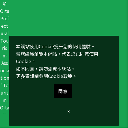
©
Oita
Pref
ect
ural
Tou
本網站使用Cookie提升您的使用體驗。
ris
當您繼續瀏覽本網站，代表您已同意使用
m
Cookie。
Ass
如不同意，請勿瀏覽本網站。
ocia
更多資訊請參閱
Cookie政策
。
tion
"To
同意
uris
m
Oita
x
"