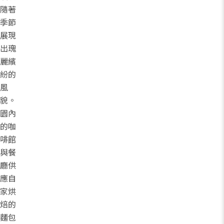
隨著
季節
展現
出瑰
麗繽
紛的
風
貌。
園內
的咖
啡館
與餐
廳供
應自
家烘
焙的
麵包