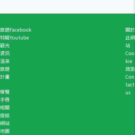
旅遊
Facebook
關於
特輯
Youtube
此網
觀光
站
資訊
Coo
溫泉
kie
旅遊
政策
計畫
Con
tact
導覽
us
手冊
相關
連結
網站
地圖