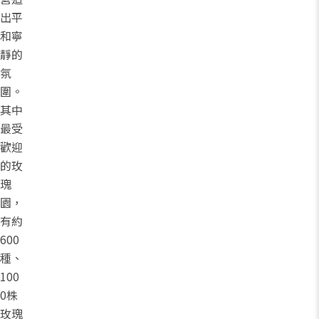
出平
和寧
靜的
氛
圍。
其中
最受
歡迎
的玫
瑰
園，
有約
600
種、
100
0株
玫瑰