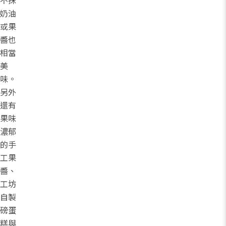
不抹
奶油
或果
醬也
相當
美
味。
另外
還有
果味
濃郁
的手
工果
醬、
工坊
自製
磅蛋
糕與