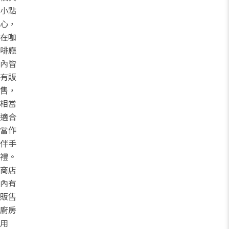
小點
心，
在咖
啡廳
內皆
有販
售，
相當
適合
當作
伴手
禮。
商店
內有
販售
廚房
用