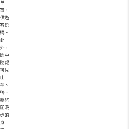
草
苗，
供遊
客選
購。
此
外，
園中
隨處
可見
山
羊、
鴨、
鵝悠
閒漫
步的
身