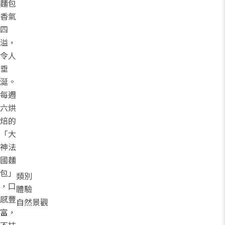
麵包
香氣
四
溢，
令人
垂
涎。
每週
六烘
焙的
「大
神法
國麵
包」
類別
，口
體驗
感豐
自然景觀
富，