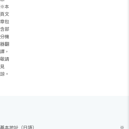
※本
頁文
章包
含部
分機
器翻
譯，
敬請
見
諒。
基本
地址（日語）
※