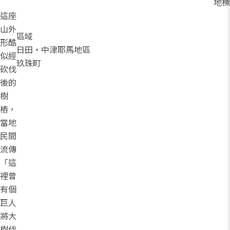
地標
這座
山外
區域
形酷
日田・中津耶馬地區
似經
玖珠町
砍伐
後的
樹
樁，
當地
民間
流傳
「這
裡曾
有個
巨人
將大
樹伐