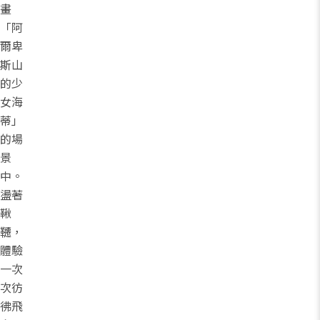
畫
「阿
爾卑
斯山
的少
女海
蒂」
的場
景
中。
盪著
鞦
韆，
體驗
一次
次彷
彿飛