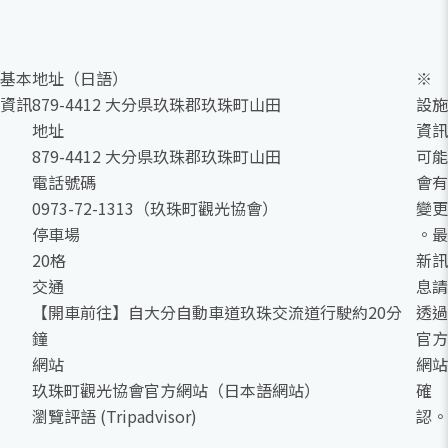
基本
地址（日語）
※
資訊
879-4412 大分県玖珠郡玖珠町山田
設施
地址
資訊
879-4412 大分県玖珠郡玖珠町山田
可能
電話號碼
會有
0973-72-1313（玖珠町觀光協會）
變更
停車場
。最
20格
新訊
交通
息請
【開車前往】自大分自動車道玖珠交流道行駛約20分
透過
鐘
官方
網站
網站
玖珠町觀光協會官方網站（日本語網站）
確
瀏覽評語 (Tripadvisor)
認。