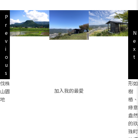
P
r
e
N
v
e
i
x
o
t
u
s
伐株
形如
加入我的最愛
山園
樹
地
樁、
綠意
盎然
的玖
珠町