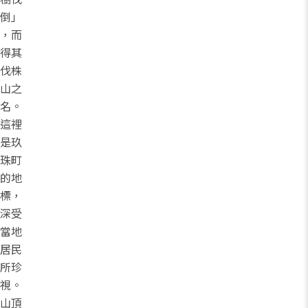
倒」
，而
得其
伐株
山之
名。
這裡
是玖
珠町
的地
標，
深受
當地
居民
所珍
視。
山頂