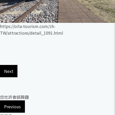
https://oita-tourism.com/zh-
TW/attractions/detail_1091.html
Next
您也許會感興趣
Previous