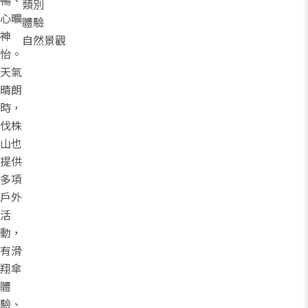
暢、
類別
心曠
體驗
神
自然景觀
怡。
天氣
晴朗
時，
伐株
山也
提供
多項
戶外
活
動，
有滑
翔傘
體
驗、