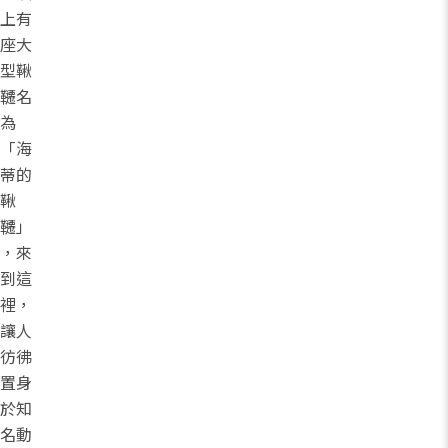
上有
座大
型鞦
韆名
為
「海
蒂的
鞦
韆」
，來
到這
裡，
讓人
彷彿
置身
於知
名動