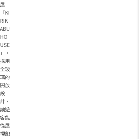
屋
「KI
RIK
ABU
HO
USE
」，
採用
全玻
璃的
開放
設
計，
讓遊
客能
從屋
裡飽