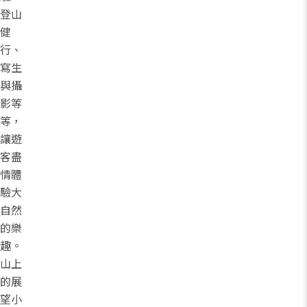
登山
健
行、
寫生
與攝
影等
等，
讓遊
客盡
情體
驗大
自然
的樂
趣。
山上
的展
望小