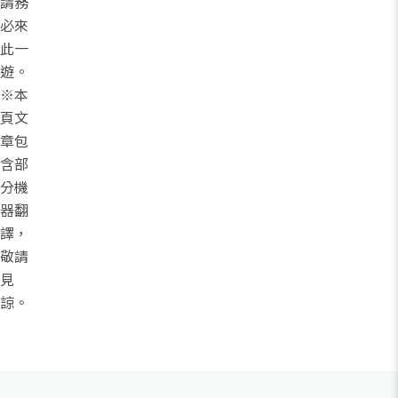
請務
必來
此一
遊。
※本
頁文
章包
含部
分機
器翻
譯，
敬請
見
諒。