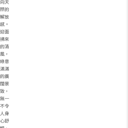
向天
際的
解放
感。
迎面
拂來
的清
風，
綠意
滿滿
的廣
闊景
致，
無一
不令
人身
心舒