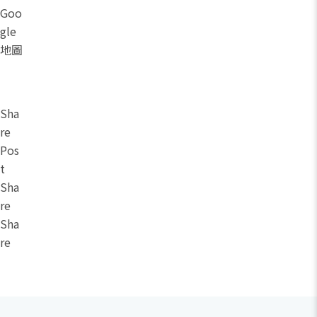
Goo
gle
地圖
Sha
re
Pos
t
Sha
re
Sha
re