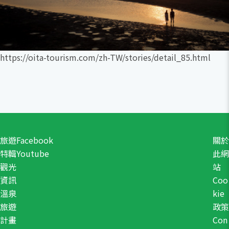
https://oita-tourism.com/zh-TW/stories/detail_85.html
旅遊
Facebook
關於
特輯
Youtube
此網
觀光
站
資訊
Coo
溫泉
kie
旅遊
政策
計畫
Con