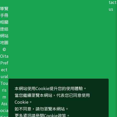
tact
導覽
us
手冊
相關
連結
網站
地圖
©
Oita
Pref
ect
ural
Tou
本網站使用Cookie提升您的使用體驗。
ris
當您繼續瀏覽本網站，代表您已同意使用
m
Cookie。
Ass
如不同意，請勿瀏覽本網站。
ocia
更多資訊請參閱
Cookie政策
。