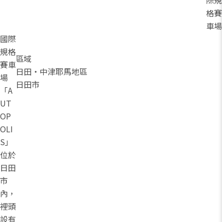
格賽
車場
國際
規格
區域
賽車
日田・中津耶馬地區
場
日田市
「A
UT
OP
OLI
S」
位於
日田
市
內，
裡頭
設有