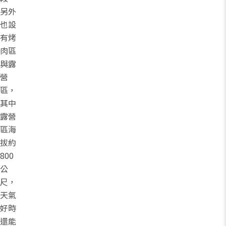
另外
也設
有烤
肉區
與露
營
區，
其中
露營
區海
拔約
800
公
尺，
天氣
好時
還能