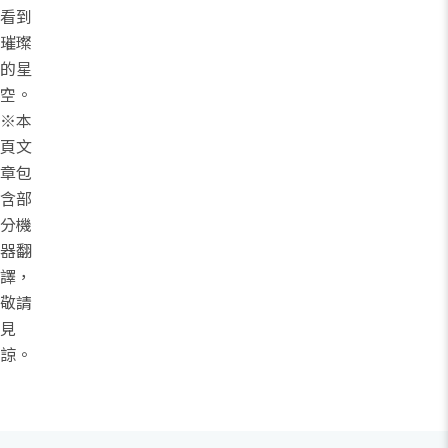
看到
璀璨
的星
空。
※本
頁文
章包
含部
分機
器翻
譯，
敬請
見
諒。