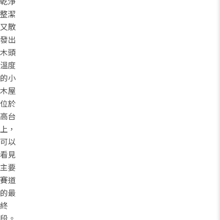
乾淨
整潔
又散
發出
木頭
溫度
的小
木屋
位於
高台
上，
可以
看見
主要
賽道
的最
終
段。