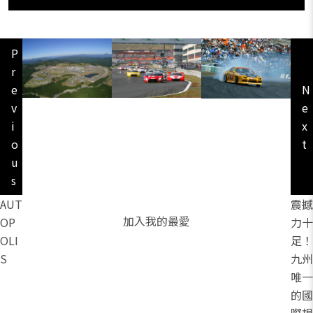
P
r
e
N
v
e
i
x
o
t
u
s
AUT
震撼
加入我的最愛
OP
力十
OLI
足！
S
九州
唯一
的國
際規