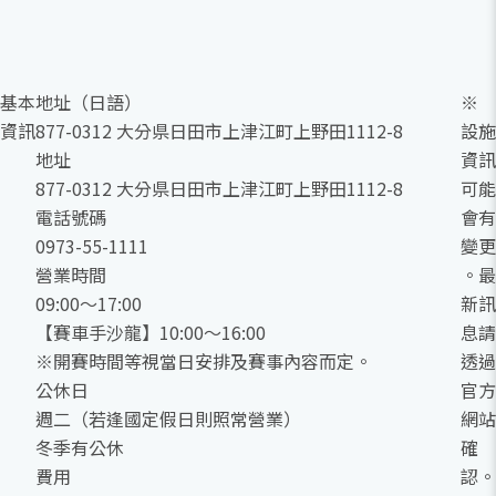
基本
地址（日語）
※
資訊
877-0312 大分県日田市上津江町上野田1112-8
設施
地址
資訊
877-0312 大分県日田市上津江町上野田1112-8
可能
電話號碼
會有
0973-55-1111
變更
營業時間
。最
09:00～17:00
新訊
【賽車手沙龍】10:00～16:00
息請
※開賽時間等視當日安排及賽事內容而定。
透過
公休日
官方
週二（若逢國定假日則照常營業）
網站
冬季有公休
確
費用
認。