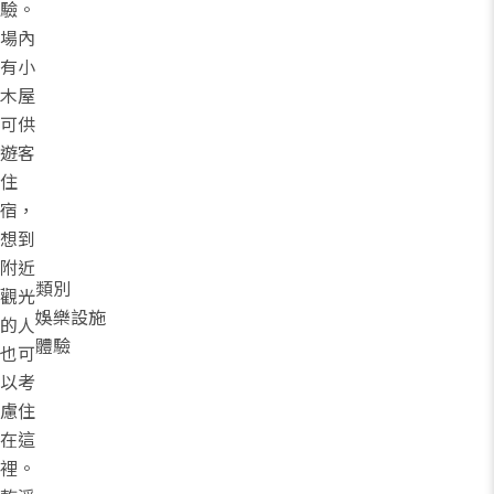
驗。
場內
有小
木屋
可供
遊客
住
宿，
想到
附近
類別
觀光
娛樂設施
的人
體驗
也可
以考
慮住
在這
裡。