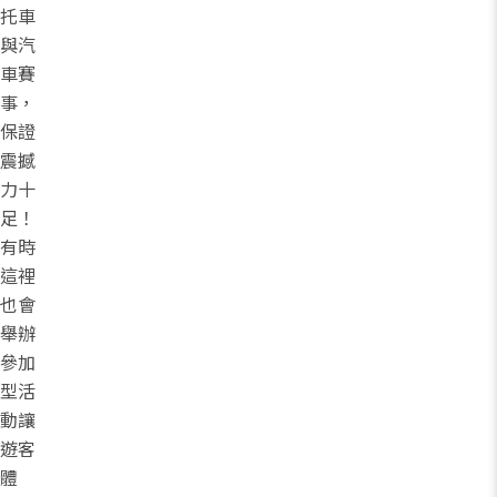
托車
與汽
車賽
事，
保證
震撼
力十
足！
有時
這裡
也會
舉辦
參加
型活
動讓
遊客
體