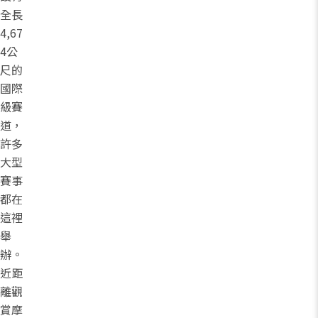
全長
4,67
4公
尺的
國際
級賽
道，
許多
大型
賽事
都在
這裡
舉
辦。
近距
離觀
賞摩