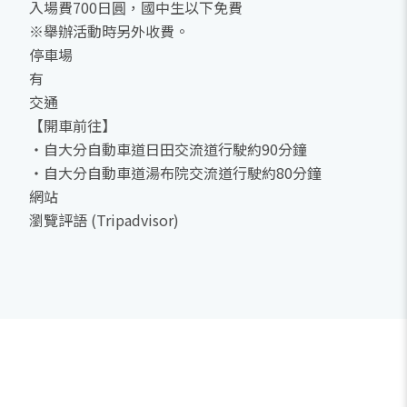
入場費700日圓，國中生以下免費
※舉辦活動時另外收費。
停車場
有
交通
【開車前往】
・自大分自動車道日田交流道行駛約90分鐘
・自大分自動車道湯布院交流道行駛約80分鐘
網站
瀏覽評語 (Tripadvisor)