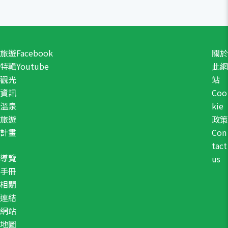
旅遊
Facebook
關於
特輯
Youtube
此網
觀光
站
資訊
Coo
溫泉
kie
旅遊
政策
計畫
Con
tact
導覽
us
手冊
相關
連結
網站
地圖