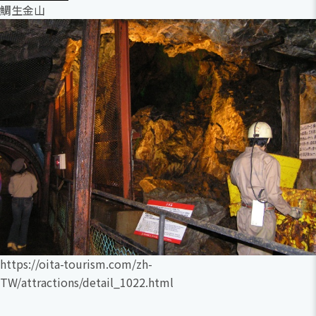
鯛生金山
https://oita-tourism.com/zh-
TW/attractions/detail_1022.html