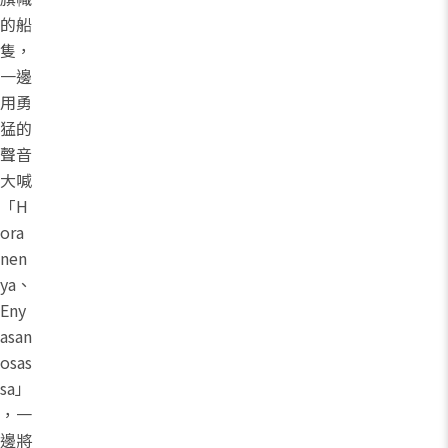
的船
隻，
一邊
用勇
猛的
聲音
大喊
「H
ora
nen
ya、
Eny
asan
osas
sa」
，一
邊將