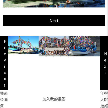
Next
P
r
e
N
v
e
i
x
o
t
u
s
豐來
年輕
加入我的最愛
榮彌
人跳
祭
進嚴