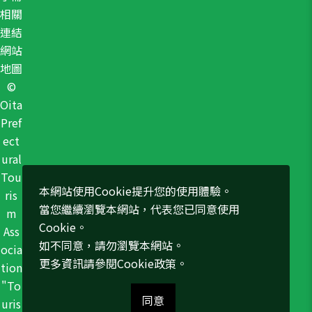
相關
連結
網站
地圖
©
Oita
Pref
ect
ural
Tou
本網站使用Cookie提升您的使用體驗。
ris
當您繼續瀏覽本網站，代表您已同意使用
m
Cookie。
Ass
如不同意，請勿瀏覽本網站。
ocia
更多資訊請參閱
Cookie政策
。
tion
"To
同意
uris