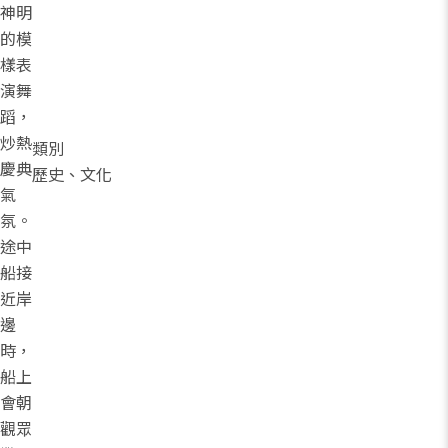
神明
的模
樣表
演舞
蹈，
炒熱
類別
慶典
歷史、文化
氣
氛。
途中
船接
近岸
邊
時，
船上
會朝
觀眾