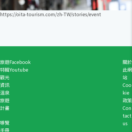
https://oita-tourism.com/zh-TW/stories/event
旅遊
Facebook
關於
特輯
Youtube
此網
觀光
站
資訊
Coo
溫泉
kie
旅遊
政策
計畫
Con
tact
導覽
us
手冊