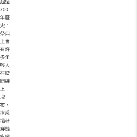
超過
300
年歷
史。
祭典
上會
有許
多年
輕人
在腰
間纏
上一
塊
布，
搭乘
插著
鮮豔
旗幟