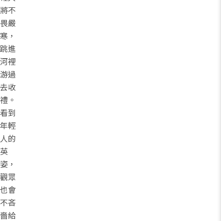
將不
畏嚴
寒，
跳進
河裡
游過
去收
禮。
看到
年輕
人的
英
姿，
觀眾
也會
不吝
嗇給