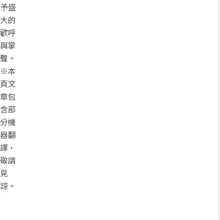
予盛
大的
歡呼
與掌
聲。
※本
頁文
章包
含部
分機
器翻
譯，
敬請
見
諒。