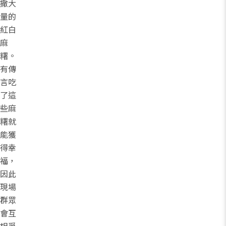
撒大
量的
紅白
麻
糬。
有傳
言吃
了這
些麻
糬就
能獲
得幸
福，
因此
現場
群眾
會互