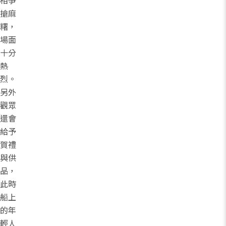
相爭
搶麻
糬，
場面
十分
熱
烈。
另外
觀眾
還會
給予
賀禮
與供
品，
此時
船上
的年
輕人