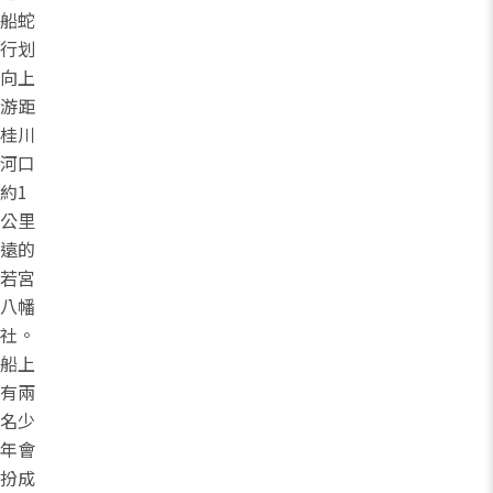
船蛇
行划
向上
游距
桂川
河口
約1
公里
遠的
若宮
八幡
社。
船上
有兩
名少
年會
扮成