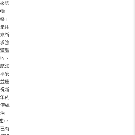
來榮
彌
祭」
是用
來祈
求漁
獲豐
收、
航海
平安
並慶
祝新
年的
傳統
活
動，
已有