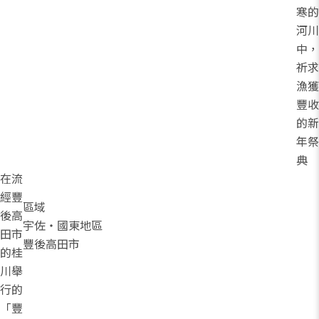
寒的
河川
中，
祈求
漁獲
豐收
的新
年祭
典
在流
經豐
區域
後高
宇佐・國東地區
田市
豐後高田市
的桂
川舉
行的
「豐