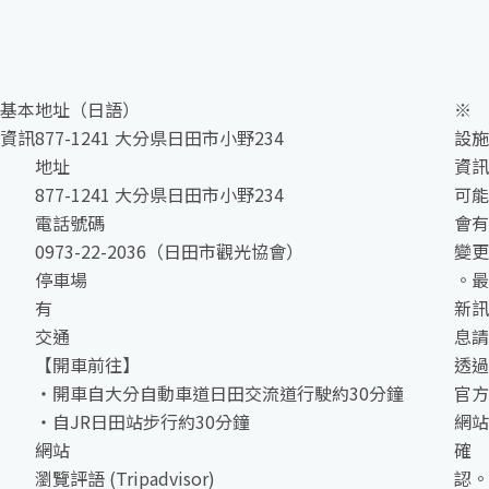
基本
地址（日語）
※
資訊
877-1241 大分県日田市小野234
設施
地址
資訊
877-1241 大分県日田市小野234
可能
電話號碼
會有
0973-22-2036（日田市觀光協會）
變更
停車場
。最
有
新訊
交通
息請
【開車前往】
透過
・開車自大分自動車道日田交流道行駛約30分鐘
官方
・自JR日田站步行約30分鐘
網站
網站
確
瀏覽評語 (Tripadvisor)
認。