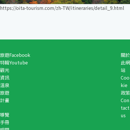
https://oita-tourism.com/zh-TW/itineraries/detail_9.html
旅遊
Facebook
關於
特輯
Youtube
此網
觀光
站
資訊
Coo
溫泉
kie
旅遊
政策
計畫
Con
tact
導覽
us
手冊
相關