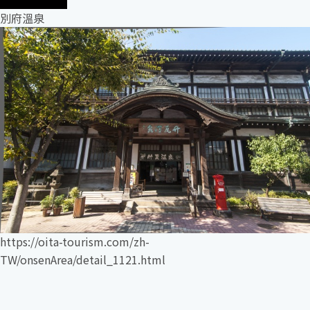
別府溫泉
https://oita-tourism.com/zh-
TW/onsenArea/detail_1121.html