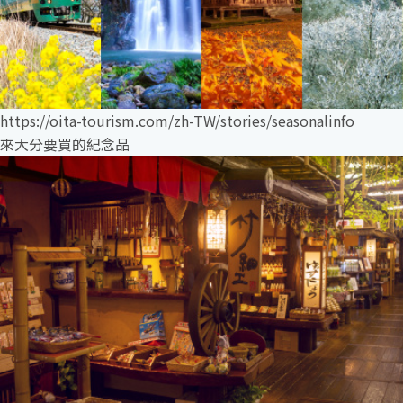
https://oita-tourism.com/zh-TW/stories/seasonalinfo
來大分要買的紀念品