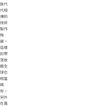
族代
代相
傳的
技術
製作
陶
器。
這樣
的聚
落放
眼全
球也
相當
稀
有。
另外
在萬