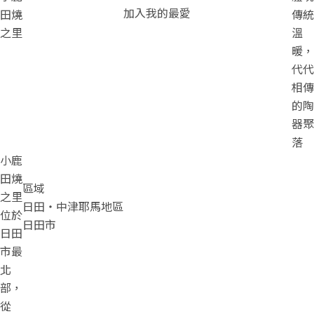
加入我的最愛
田燒
傳統
之里
溫
暖，
代代
相傳
的陶
器聚
落
小鹿
田燒
區域
之里
日田・中津耶馬地區
位於
日田市
日田
市最
北
部，
從