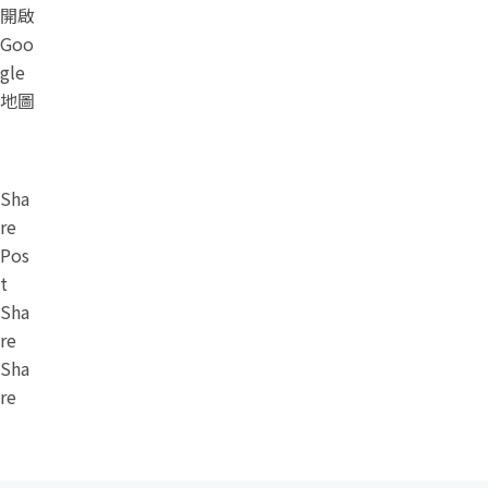
開啟
Goo
gle
地圖
Sha
re
Pos
t
Sha
re
Sha
re