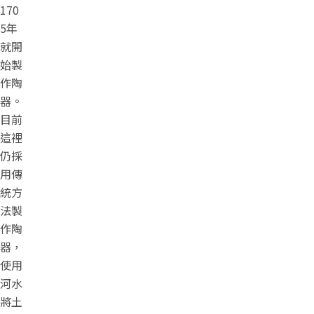
170
5年
就開
始製
作陶
器。
目前
這裡
仍採
用傳
統方
法製
作陶
器，
使用
河水
將土