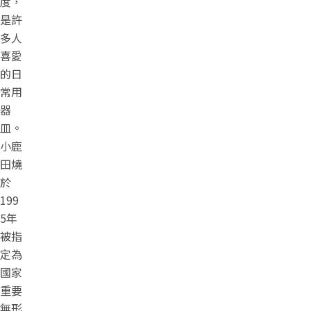
度，
是許
多人
喜愛
的日
常用
器
皿。
小鹿
田燒
於
199
5年
被指
定為
國家
重要
無形