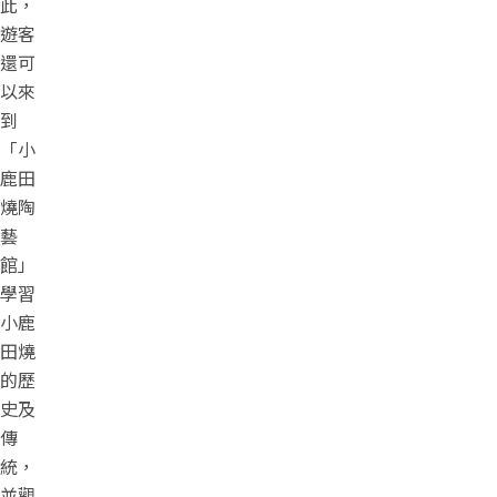
此，
遊客
還可
以來
到
「小
鹿田
燒陶
藝
館」
學習
小鹿
田燒
的歷
史及
傳
統，
並觀