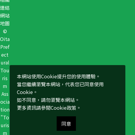
連結
網站
地圖
©
Oita
Pref
ect
ural
Tou
本網站使用Cookie提升您的使用體驗。
ris
當您繼續瀏覽本網站，代表您已同意使用
m
Cookie。
Ass
如不同意，請勿瀏覽本網站。
ocia
更多資訊請參閱
Cookie政策
。
tion
"To
同意
uris
m