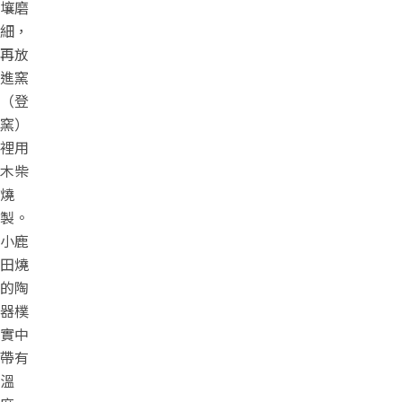
壤磨
細，
再放
進窯
（登
窯）
裡用
木柴
燒
製。
小鹿
田燒
的陶
器樸
實中
帶有
溫