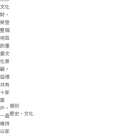
文化
財，
榮登
整個
地區
的重
要文
化景
觀。
這裡
共有
十家
窯
類別
戶，
歷史、文化
一直
維持
以家