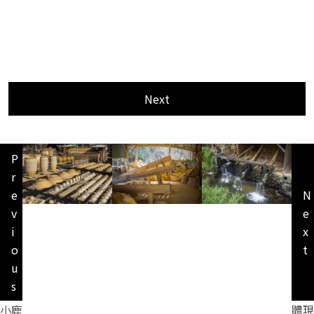
Next
P
r
e
N
v
e
i
x
o
t
u
s
小鹿
體現