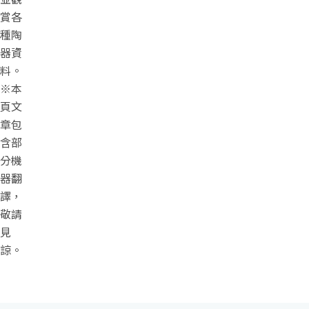
賞各
種陶
器資
料。
※本
頁文
章包
含部
分機
器翻
譯，
敬請
見
諒。