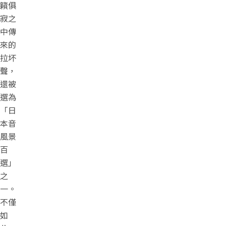
籟俱
寂之
中傳
來的
拉坏
聲，
還被
選為
「日
本音
風景
百
選」
之
一。
不僅
如