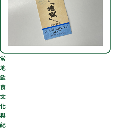
當
地
飲
食
文
化
與
紀