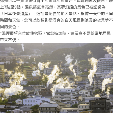
這是可以一覽溫泉街冒出的蒸氣的觀景台。每逢週末及假日，晚
上7點至9點，溫泉蒸氣會亮燈，其夢幻般的景色已被認證為
「日本夜景遺產」。這裡是絕佳的拍照景點，根據一天中的不同
時間和天氣，您可以欣賞到從清爽的白天風景到浪漫的夜景等不
同的景色。
*湯煙展望台位於住宅區。當您造訪時，請留意不要給當地居民
帶來不便。