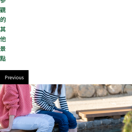
觀
的
其
他
景
點
Previous