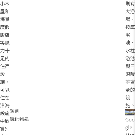
小木
則有
屋和
大浴
海景
場、
度假
按摩
飯店
浴
等魅
池、
力十
水柱
足的
浴池
住宿
與三
設
溫暖
施，
等齊
可以
全的
住在
設
沿海
施。
類別
設施
氯化物泉
Goo
中欣
gle
賞別