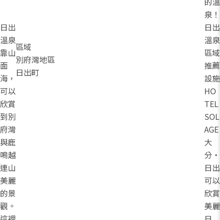
的溫
泉！
日出
日出
溫泉
溫泉
區域
靠山
區域
別府灣地區
面
推薦
日出町
海，
設施
可以
HO
欣賞
TEL
到別
SOL
府灣
AGE
與鹿
大
鳴越
分・
連山
日出
美麗
可以
的景
欣賞
觀。
美麗
這裡
日