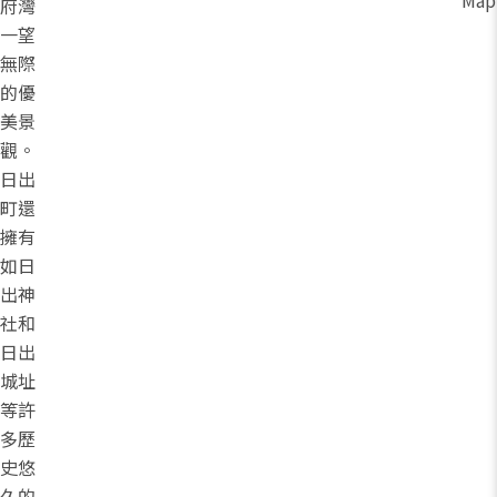
Map
府灣
一望
無際
的優
美景
觀。
日出
町還
擁有
如日
出神
社和
日出
城址
等許
多歷
史悠
久的