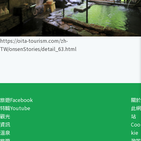
https://oita-tourism.com/zh-
TW/onsenStories/detail_63.html
旅遊
Facebook
關於
特輯
Youtube
此網
觀光
站
資訊
Coo
溫泉
kie
旅遊
政策