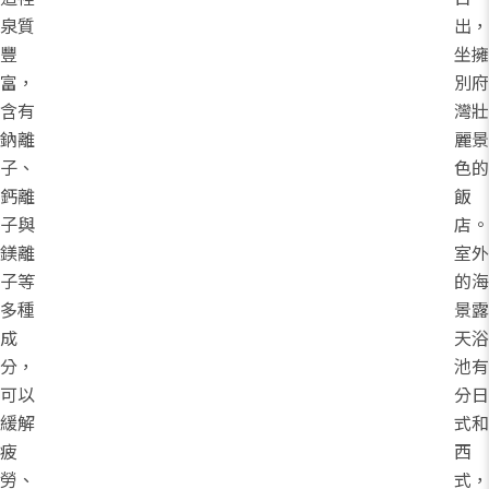
泉質
出，
豐
坐擁
富，
別府
含有
灣壯
鈉離
麗景
子、
色的
鈣離
飯
子與
店。
鎂離
室外
子等
的海
多種
景露
成
天浴
分，
池有
可以
分日
緩解
式和
疲
西
勞、
式，