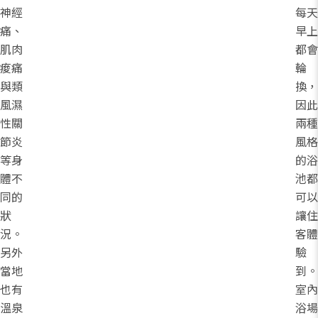
神經
每天
痛、
早上
肌肉
都會
痠痛
輪
與類
換，
風濕
因此
性關
兩種
節炎
風格
等身
的浴
體不
池都
同的
可以
狀
讓住
況。
客體
另外
驗
當地
到。
也有
室內
溫泉
浴場