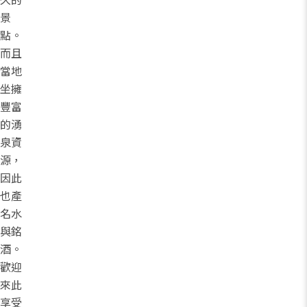
景
點。
而且
當地
坐擁
豐富
的湧
泉資
源，
因此
也產
名水
與銘
酒。
歡迎
來此
享受