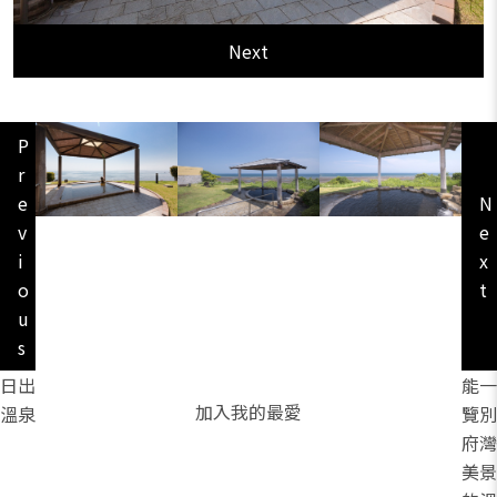
Next
P
r
e
N
v
e
i
x
o
t
u
s
日出
能一
加入我的最愛
溫泉
覽別
府灣
美景