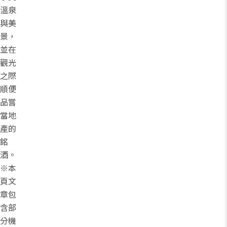
溫泉
與美
景，
並在
觀光
之際
順便
品嘗
當地
產的
銘
酒。
※本
頁文
章包
含部
分機