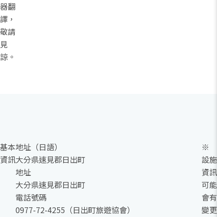
器翻
譯，
敬請
見
諒。
基本
地址（日語）
※
資訊
大分県速見郡日出町
設施
地址
資訊
大分県速見郡日出町
可能
電話號碼
會有
0977-72-4255（日出町旅遊協會）
變更