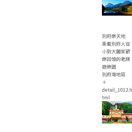
別府樂天地
乘載別府人從
小到大闔家歡
樂回憶的老牌
遊樂園
別府灣地區
＋
detail_1012.h
tml