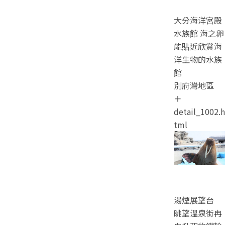
大分海洋宮殿
水族館 海之卵
能貼近欣賞海
洋生物的水族
館
別府灣地區
＋
detail_1002.h
tml
湯煙展望台
眺望溫泉街冉