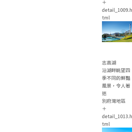
＋
detail_1009.h
tml
志高湖
沿湖畔眺望四
季不同的鮮豔
風景，令人著
迷
別府灣地區
＋
detail_1013.h
tml