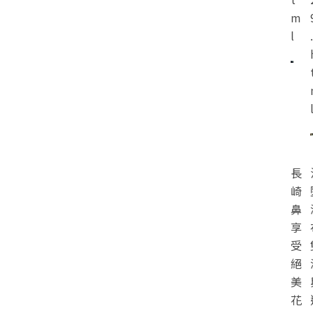
m
l
.
長
崎
鼻
享
受
絕
美
花