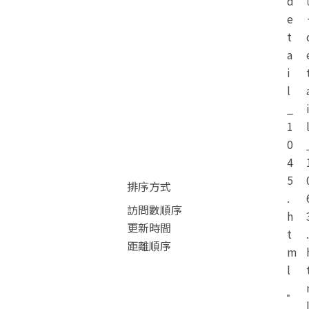
d
e
t
a
i
l
_
1
0
4
5
排序方式
.
訪問數順序
h
更新時間
t
.
距離順序
m
l