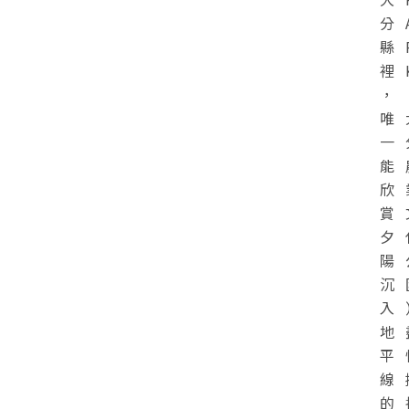
分
縣
裡
，
唯
一
能
欣
賞
夕
陽
沉
入
地
平
線
的