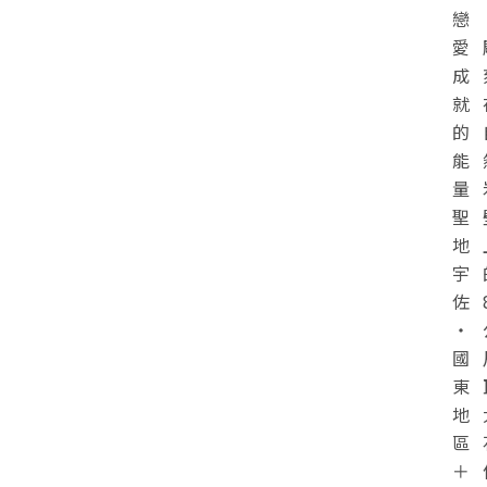
戀
愛
成
就
的
能
量
聖
地
宇
佐
・
國
東
地
區
＋