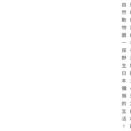
自
然
動
物
園
一
探
野
生
日
本
獼
猴
的
生
活
！