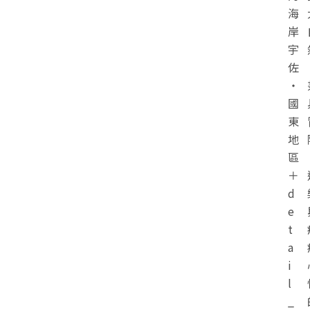
海
岸
宇
佐
・
國
東
地
區
＋
d
e
t
a
i
l
_