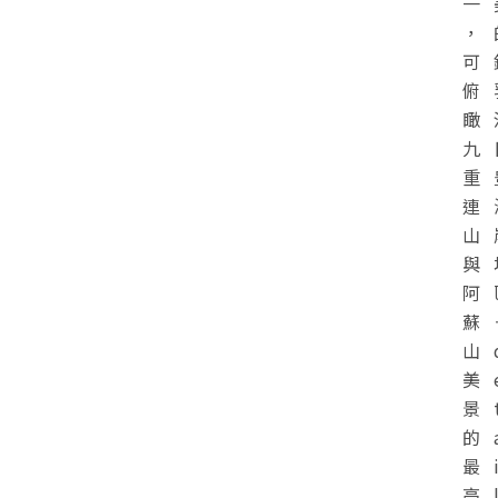
一
，
可
俯
瞰
九
重
連
山
與
阿
蘇
山
美
景
的
最
高