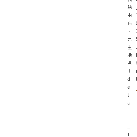
點
由
布
・
九
重
.
地
區
＋
d
e
t
a
i
l
_
1