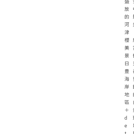
盛
放
的
河
津
櫻
美
景
日
豊
海
岸
地
區
＋
d
e
t