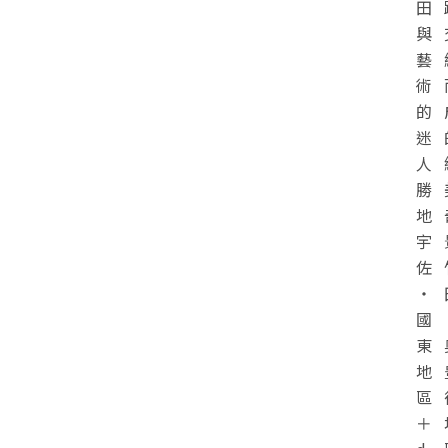
田
與
藝
術
的
迷
人
勝
地
宇
佐
・
國
東
地
區
＋