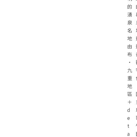
的
湧
泉
名
地
由
布
・
九
重
地
區
＋
d
e
t
a