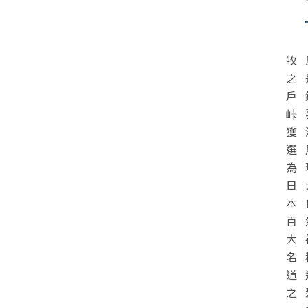
牧
之
戶
峠
獲
選
為
日
本
百
大
名
道
之