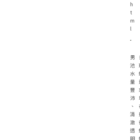
h
t
m
l
男
池
水
量
豐
沛
、
清
澈
透
明