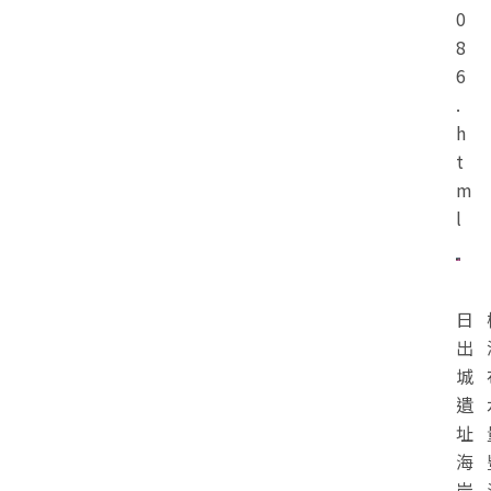
0
8
6
.
h
t
m
l
日
出
城
遺
址
海
岸