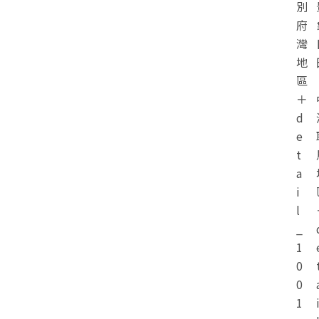
別
府
灣
地
區
＋
d
e
t
a
i
l
_
1
0
0
1