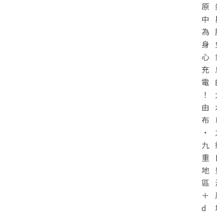
原
中
為
身
心
充
電
！
由
布
・
九
重
地
區
＋
d