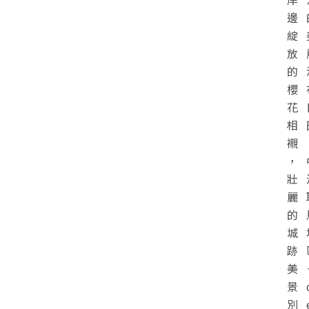
邊
綻
放
的
櫻
花
相
襯
，
壯
麗
的
城
跡
美
景
別