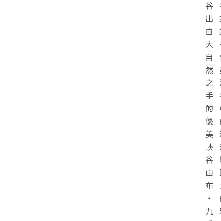
谷
出
自
大
自
然
之
手
的
優
美
峽
谷
由
布
・
九