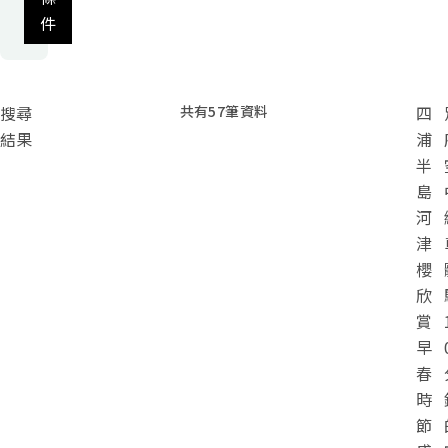
件
搜尋
共有
57
筆資料
四
結果
浦
半
島
河
津
櫻
欣
賞
早
春
時
節