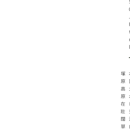
.
塚
原
高
原
在
壯
闊
草