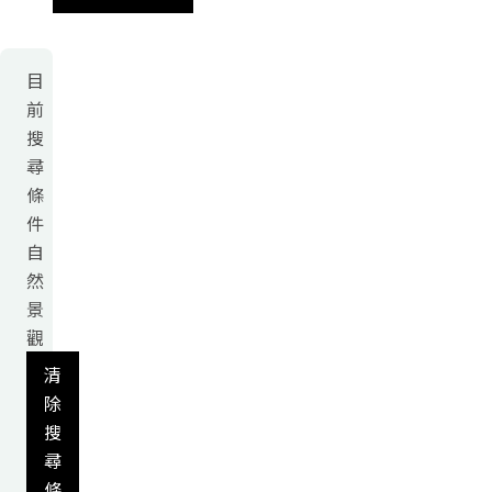
目
前
搜
尋
條
件
自
然
景
觀
清
除
搜
尋
條