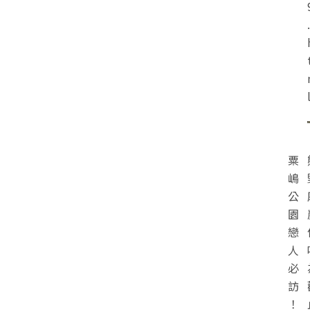
.
粟
嶋
公
園
戀
人
必
訪
！