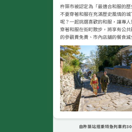
杵築市被認定為「最適合和服的歷
此外，城下町內也有資料陳列館與
不要穿著和服在充滿歷史風情的城
光景點。這裡提供和服出租服務，
呢？一起挑選喜歡的和服，讓專人
漫步於古街的樂趣。
穿著和服在街町散步，將享有公共
的參觀費免費、市內店舖的餐食減
自杵築站搭乘特急列車約3