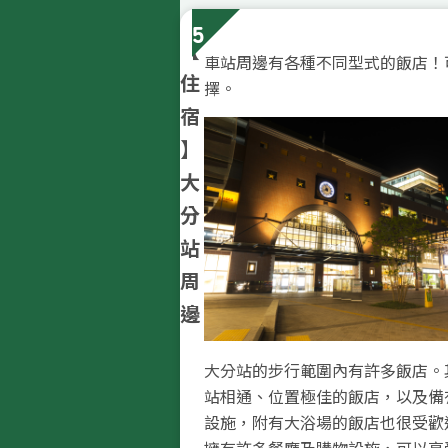
5
【
車站周邊有各種不同型式的飯店！
住
擇。
宿
】
大
分
站
周
邊
大分站的步行範圍內有許多飯店。
站相通、位置極佳的飯店，以及備
設施，附有大浴場的飯店也很受歡
擁有許多餐廳及購物設施，可以享