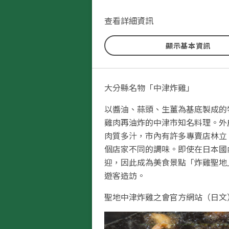
古文獻等。此外，本丸北側還留存
石牆，歷史迷及古城迷必感興趣。
查看詳細資訊
去的視野也相當開闊，晴天時能夠
附近的山巒盡收眼底。
顯示基本資訊
大分縣名物「中津炸雞」
以醬油、蒜頭、生薑為基底製成的
雞肉再油炸的中津市知名料理。外
肉質多汁，市內有許多專賣店林立
個店家不同的調味。即使在日本國
迎，因此成為美食景點「炸雞聖地
遊客造訪。
聖地中津炸雞之會官方網站（日文