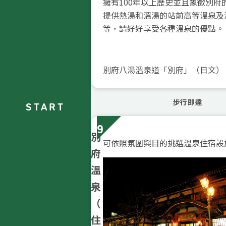
擁有100年以上歷史並且象徵別府
提供熱湯和溫湯的站前高等溫泉及
等，請好好享受各種溫泉的優點。
別府八湯溫泉道「別府」（日文）
步行即達
START
9
別
可依照氛圍與目的挑選溫泉住宿設
府
溫
泉
（
住