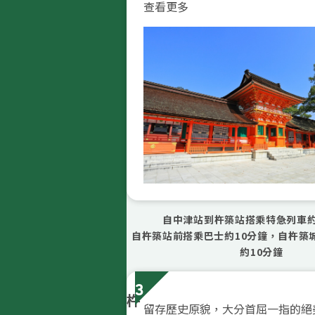
查看更多
自中津站到杵築站搭乘特急列車約
自杵築站前搭乘巴士約10分鐘，自杵築
約10分鐘
3
杵
留存歷史原貌，大分首屈一指的絕