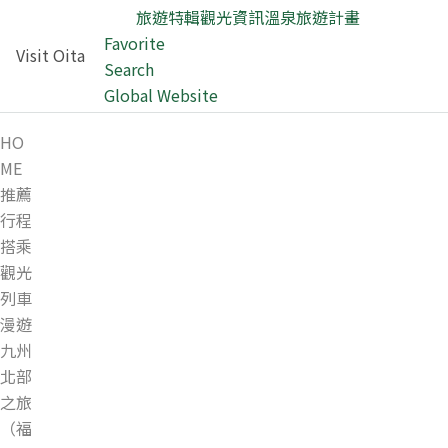
旅遊特輯
觀光資訊
溫泉
旅遊計畫
Favorite
Visit Oita
Search
Global Website
HO
ME
推薦
行程
搭乘
觀光
列車
漫遊
九州
北部
之旅
（福