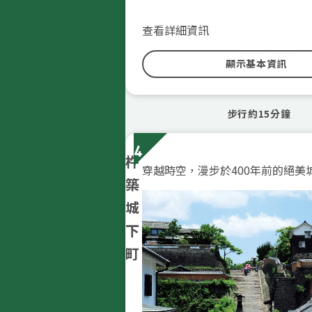
館內展示武士時代的盔甲、刀劍、
時獻給幕府的陶器等珍貴歷史文物
查看詳細資訊
閣，可將杵築市的街景與守江灣美
杵築城也是大分縣內著名的賞櫻勝
顯示基本資訊
下旬至4月，城堡周圍櫻花盛開，
外，秋季紅葉繽紛美麗，在此能夠
步行約15分鐘
的美景。
杵築城周邊保存著江戶時代的武家
4
道，漫步其中彷彿置身於古代日本
杵
穿越時空，漫步於400年前的絕美
5月舉辦的「杵築城祭」吸引著大
築
加，氣氛熱鬧非凡。
城
下
町