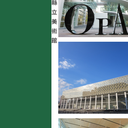
縣
立
美
術
館