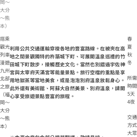
岡～
大分
～熊
本）
搭乘
春
觀光
夏
利用公共交通運輸穿梭各地的豐富路線。在被夾在高
列車
秋
地之間景觀獨特的杵築城下町、可展開溫泉巡禮的竹
漫遊
冬
田城下町散步，接觸歷史文化。當然也別錯過宇佐神
九州
宮與太宰府天滿宮等能量景點。旅行空檔的重點是享
所需
北部
用地獄蒸等當地美食，或是泡泡別府溫泉放鬆身心。
時間
之旅
此外還有美術館、阿蘇大自然美景、別府溫泉，請開
5天
（福
心享受旅遊景點豐富的旅程。
4夜
岡～
大分
交通
～熊
方式
本）
大眾