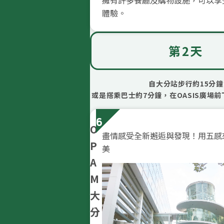
體驗。
第2天
自大分站步行約15分鐘
或是搭乘巴士約7分鐘，在OASIS廣場
6
O
盡情感受全新邂逅與發現！用五感
P
美
A
M
大
分