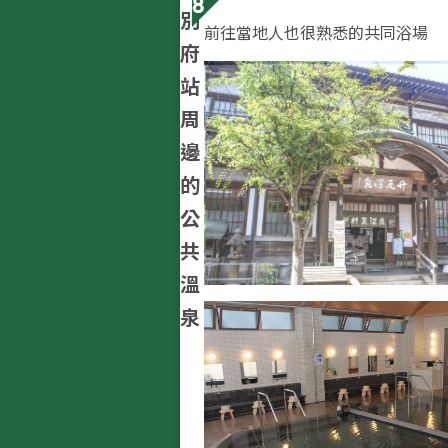
8
別
前往當地人也很熟悉的共同浴場
府
站
周
邊
的
公
共
溫
泉