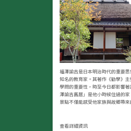
福澤諭吉是日本明治時代的重要思
知名的教育家。其著作《勸學》主
學問的重要性，時至今日都影響著
澤諭吉舊居」是他小時候住過的家
景點不僅能感受他家族與故鄉帶來
指定為國家指定史蹟。隔壁的「福
展示許多有關福澤諭吉生平及功績
他留下的著作、遺物及書籍等，可
查看詳細資訊