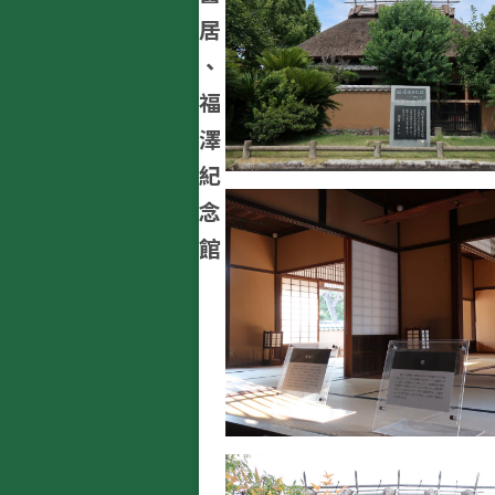
居
、
福
澤
紀
念
館