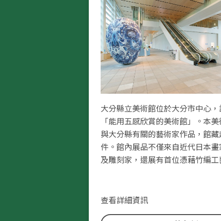
大分縣立美術館位於大分市中心，
「能用五感欣賞的美術館」。本美
與大分縣有關的藝術家作品，館藏超過
件。館內展品不僅來自近代日本畫
及雕刻家，還展有首位憑藉竹編工
國寶的大師作品。
此外，由世界級建築師坂茂大師設
美術館的亮點之一，其中採用玻璃
查看詳細資訊
讓充足的自然光灑入，極富開放的