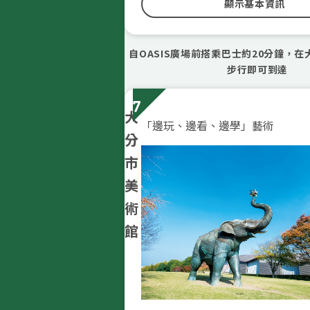
忘返。館內附設的咖啡廳可以讓遊
顯示基本資訊
作品後稍做休息，享用以當地新鮮
烹製的料理。
自OASIS廣場前搭乘巴士約20分鐘，
美術館內還會舉辦工作坊及鑑賞行
步行即可到達
式帶給遊客豐富的藝術體驗！
7
大
「邊玩、邊看、邊學」藝術
分
市
美
術
館