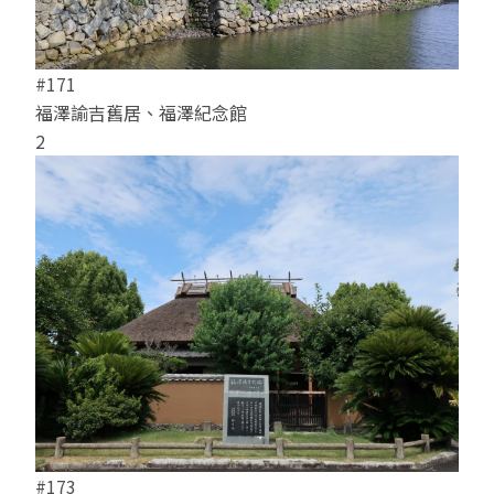
#17
#171
杵築
福澤諭吉舊居、福澤紀念館
4
2
#17
#173