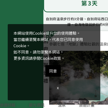
第3天
自別府溫泉步行約3分鐘、自別府站西口
鐘、自海地獄前步行約4
本網站使用Cookie提升您的使用體驗。
10
當您繼續瀏覽本網站，代表您已同意使用
別
參觀七座「地獄」體驗壯觀的溫泉
Cookie。
府
如不同意，請勿瀏覽本網站。
地
更多資訊請參閱
Cookie政策
。
獄
同意
巡
禮
x
旅遊特輯
觀光資訊
溫泉
旅遊計畫