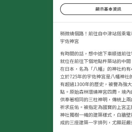
入認識他的思想與活動。跟著福澤
顧他的一生，將是個思考他對於日
顯示基本資訊
響，以及審視教育重要性的好機會
稍微繞個路！前往自中津站搭乘電
宇佐神宮
有時間的話，想中途下車順道前往
就位在前往下個地點杵築站的中間
在日本，名為「八幡」的神社約有
立於725年的宇佐神宮是八幡神社
有超過1300年的歷史，被譽為強
點。原始森林環繞神宮四周，境內
供奉著相同的三柱神明，傳統上兩
祈求庇佑。被指定為國寶的上宮正
神社獨樹一幟的建築樣式，白牆壁
成的三座建築一字排列，尤顯莊嚴