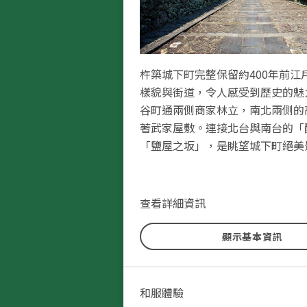
杵築城下町完整保留約400年前江
樣貌與街道，令人感受到歷史的魅
谷町通兩側商家林立，南北兩側的
著武家屋敷。連接北台與南台的「
「鹽屋之坂」，是眺望城下町絕美
茅草屋頂的武家屋敷、石板鋪設的
北台的「大原邸」是杵築城下町最
石垣。隨處可見美麗如畫的景緻，
家屋敷，壯觀的茅草屋頂與庭園風
時空回到武士時代。
好。緊鄰大原邸的是「能見邸」，
查看詳細資訊
170年前，建築風格充分展現高雅
古宅內也銷售當地特產，可在欣賞
顯示基本資訊
抹茶與和菓子。
位於北台東端的「勘定場之坂」，
城通往北台武家屋敷的53級石階。
階上有形似富士山的石雕，展現出
和服體驗
心巧思。