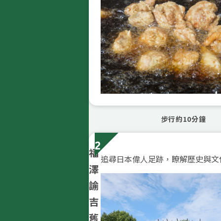
步行約10分鐘
2
福
追尋日本偉人足跡，瞭解歷史與文
澤
諭
吉
舊