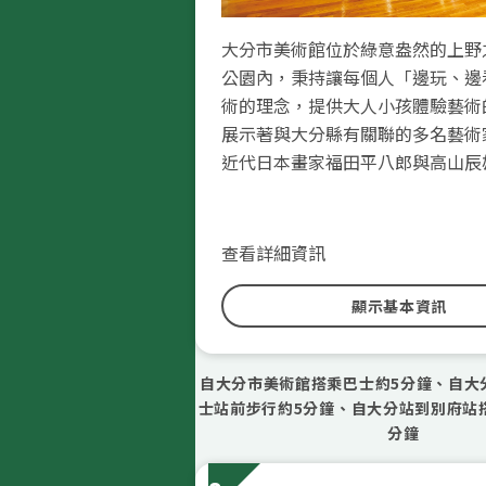
大分市美術館位於綠意盎然的上野
公園內，秉持讓每個人「邊玩、邊
術的理念，提供大人小孩體驗藝術
展示著與大分縣有關聯的多名藝術
近代日本畫家福田平八郎與高山辰
巨匠田能村竹田、人間國寶級竹編
室外更擺設著許多雕刻作品，呈現
祥雲齋」等大師的力作，讓人看得
織的有趣景象！建議遊客可以來公
劃展示室則全年都會舉辦各式各樣
賞藝術一邊散步。
查看詳細資訊
美術館的販賣部會販售許多與藝術
禮自用兩相宜。附設的咖啡廳則提
顯示基本資訊
製作的美味輕食與甜點。
自大分市美術館搭乘巴士約5分鐘、自大
士站前步行約5分鐘、自大分站到別府站
分鐘