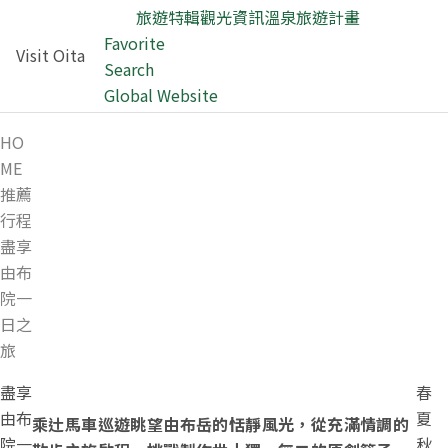
旅遊特輯
觀光資訊
溫泉
旅遊計畫
Favorite
Visit Oita
Search
Global Website
HO
ME
推薦
行程
盡享
由布
院一
日之
旅
盡享
春
由布
夏
乘辻馬車巡遊眺望由布岳的恬靜風光，從充滿情調的
院一
秋