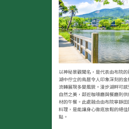
以神秘景觀聞名，是代表由布院的
湖中佇立的鳥居令人印象深刻的金
流轉展現多變風貌。漫步湖畔可感
自然之美，鄰近咖啡廳與餐廳則供
材的午餐。此處融合由布院寧靜田
料理，是能讓身心徹底放鬆的絕佳
點。