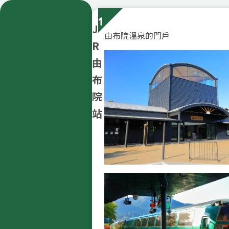
1
J
由布院溫泉的門戶
R
由
布
院
站