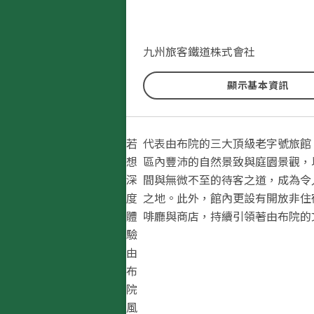
九州旅客鐵道株式會社
顯示基本資訊
若
代表由布院的三大頂級老字號旅館
想
區內豐沛的自然景致與庭園景觀，
深
間與無微不至的待客之道，成為令
度
之地。此外，館內更設有開放非住
體
啡廳與商店，持續引領著由布院的
驗
由
布
院
風