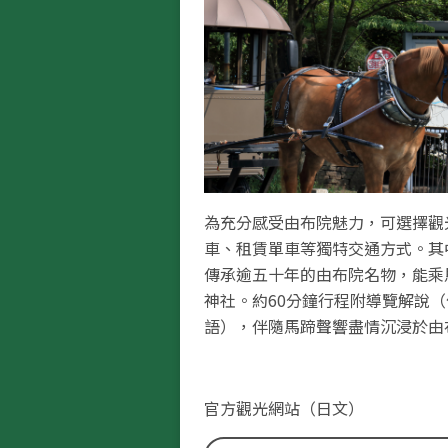
為充分感受由布院魅力，可選擇觀
車、租賃單車等獨特交通方式。其
傳承逾五十年的由布院名物，能乘
神社。約60分鐘行程附導覽解說
語），伴隨馬蹄聲響盡情沉浸於由
官方觀光網站（日文）