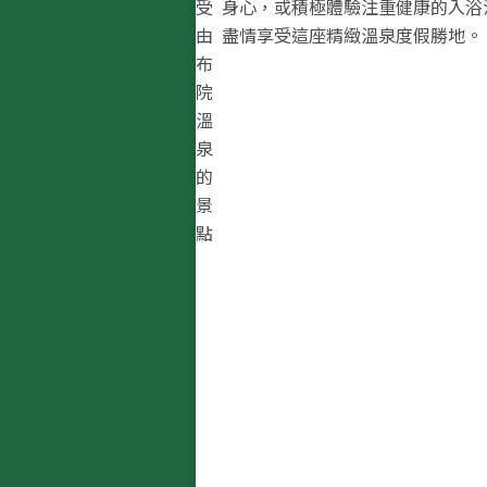
受
身心，或積極體驗注重健康的入浴
由
盡情享受這座精緻溫泉度假勝地。
布
院
溫
泉
的
景
點