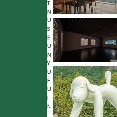
T
M
U
S
E
U
M
Y
U
F
U
I
N