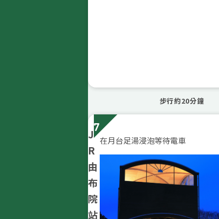
步行約20分鐘
7
J
在月台足湯浸泡等待電車
R
由
布
院
站