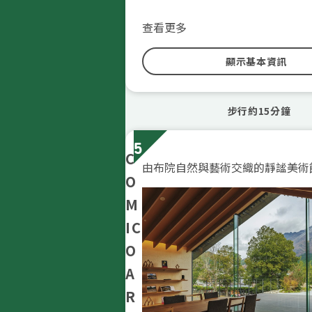
查看更多
顯示基本資訊
步行約15分鐘
5
C
由布院自然與藝術交織的靜謐美術
O
M
IC
O
A
R