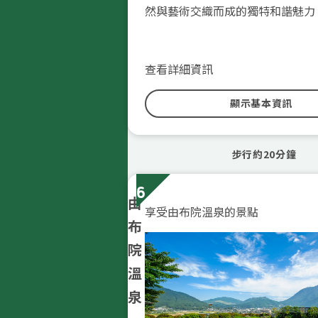
然與藝術交織而成的獨特和諧魅力
查看詳細資訊
顯示基本資訊
步行約20分鐘
6
由
享受由布院溫泉的景點
布
院
溫
泉