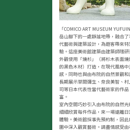
「COMICO ART MUSEUM YUF
岳山腳下的一處靜謐地帶，融合了
代藝術與建築設計，為遊客帶來特
驗。這座美術館建築由建築師隈研
外觀使用「燒杉」（將杉木表面燒
的黑色木材）打造，在現代風格中
感，同時也與由布院的自然景觀和
長期展示草間彌生、奈良美智、村
司等日本代表性當代藝術家的作品
富。
室內空間巧妙引入由布院的自然光
細細欣賞每件作品，來一場遠離日
體驗。美術館採事先預約制，因此
圍中深入觀賞藝術。請盡情感受由