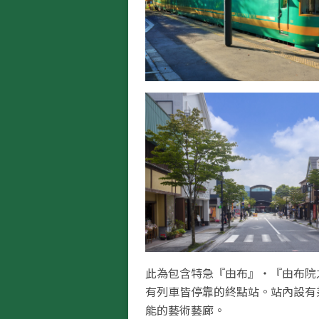
此為包含特急『由布』・『由布院
有列車皆停靠的終點站。站內設有
能的藝術藝廊。