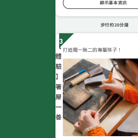
顯示基本資訊
步行約20分鐘
3
【
打造獨一無二的專屬筷子！
體
驗
】
箸
屋
一
善