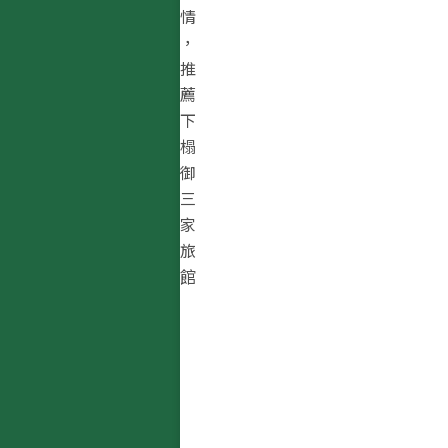
情
，
推
薦
下
榻
御
三
家
旅
館