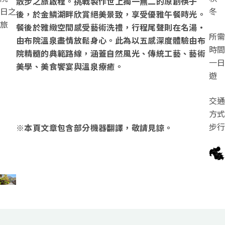
散步之旅啟程。挑戰製作世上獨一無二的原創筷子
日之
冬
後，於金鱗湖畔欣賞絕美景致，享受優雅午餐時光。
旅
餐後於雅緻空間感受藝術洗禮，行程尾聲則在名湯・
所需
由布院溫泉盡情放鬆身心。此為以五感深度體驗由布
時間
院精髓的典範路線，涵蓋自然風光、傳統工藝、藝術
一日
美學、美食饗宴與溫泉療癒。
遊
交通
方式
步行
※本頁文章包含部分機器翻譯，敬請見諒。
宇佐・國東區域
日田・中津
耶馬
地區
由布・九重
別府灣
區域
區域
竹田・奥豊後
日豊海岸
區域
區域