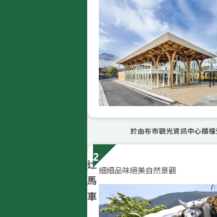
於由布市觀光資訊中心櫃檯
2
辻
細細品味絕美自然景觀
馬
車