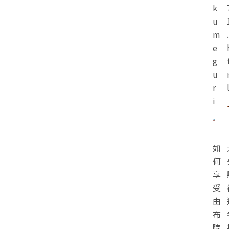
k
u
m
.
e
g
u
r
i
如
何
享
受
由
布
院