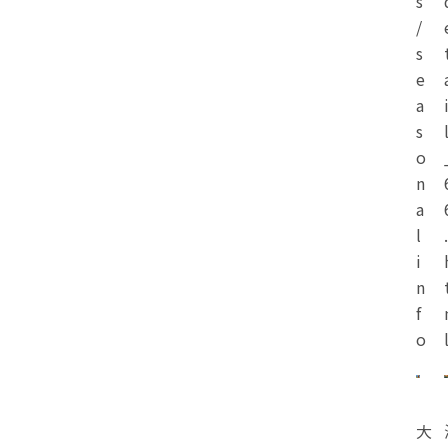
s
/
s
e
a
s
o
n
a
l
.
i
n
f
o
大