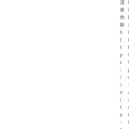
溫
泉
地
獄
h
t
t
p
s
:
/
/
:
o
i
t
a
-