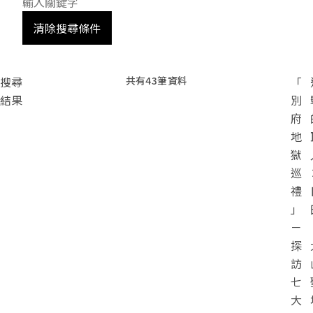
清除搜尋條件
搜尋
共有
43
筆資料
「
結果
別
府
地
獄
巡
禮
」
－
探
訪
七
大