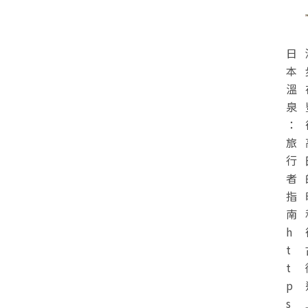
日
本
溫
泉
：
旅
行
者
指
南
h
t
t
p
s