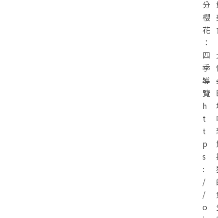
分
櫻
花
：
四
季
導
覽
h
t
t
p
s
:
/
/
o