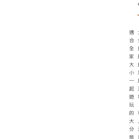
適
合
全
家
大
小
一
起
遊
玩
的
大
分
旅