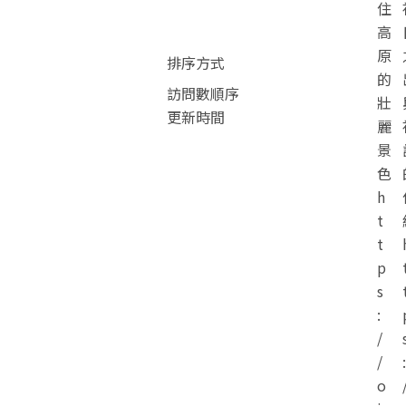
住
高
原
排序方式
的
訪問數順序
壯
更新時間
麗
景
色
h
t
t
p
s
:
/
/
:
o