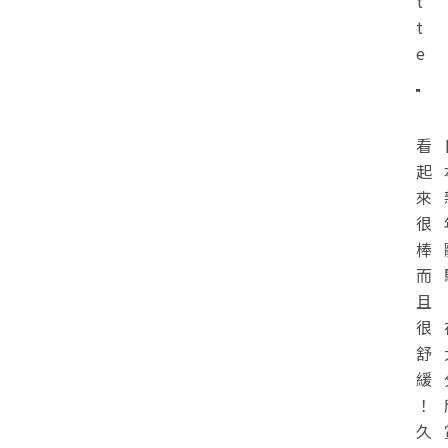
t
t
e
看
起
來
很
棒
而
且
很
舒
緩
！
久