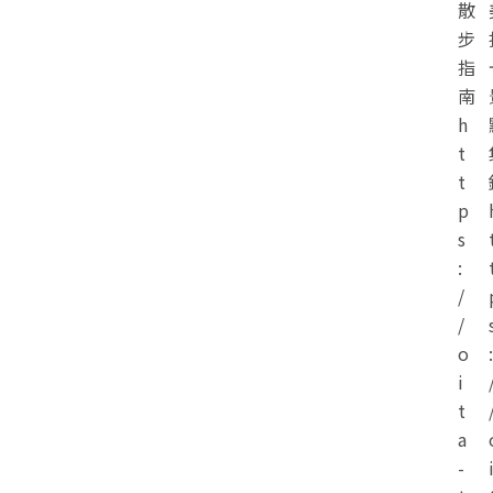
散
步
指
南
h
t
t
p
s
:
/
/
o
:
i
t
a
-