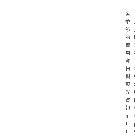
各
季
節
的
實
用
資
訊
與
觀
光
資
訊
h
t
t