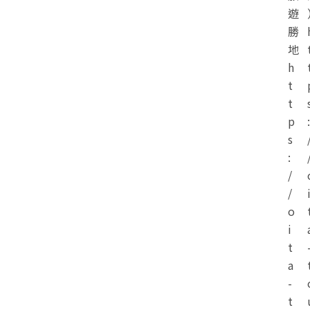
遊
勝
地
h
t
t
p
:
s
:
/
/
o
i
t
a
-
t