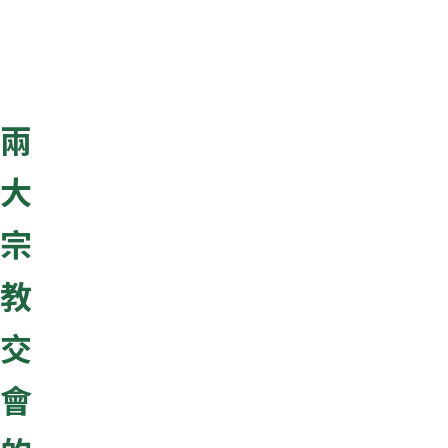
兩
大
宗
教
交
會