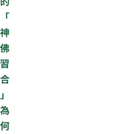
的
「
神
佛
習
合
」
為
何