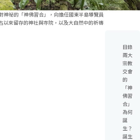
對神祕的「神佛習合」，向擔任國東半島導覽員
介紹自古以來留存的神社與寺院，以及大自然中的祈禱
目錄
兩大
宗教
交會
的
「神
佛習
合」
為何
誕
生？
誕生