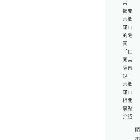
宮」
揭開
六鄉
滿山
的謎
團
「仁
聞菩
薩傳
說」
六鄉
滿山
相關
景點
介紹
顯
示