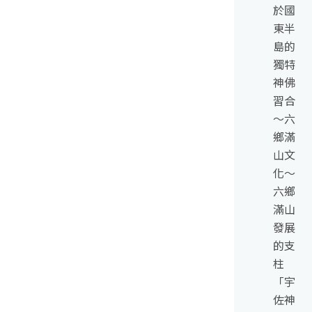
於國
東半
島的
獨特
神佛
習合
～六
鄉滿
山文
化～
六鄉
滿山
發展
的支
柱
「宇
佐神