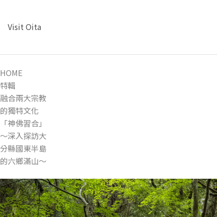
Visit Oita
HOME
特輯
融合兩大宗教
的獨特文化
「神佛習合」
～深入探訪大
分縣國東半島
的六鄉滿山～